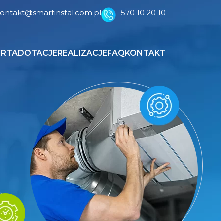
ontakt@smartinstal.com.pl
570 10 20 10
ERTA
DOTACJE
REALIZACJE
FAQ
KONTAKT