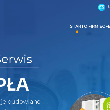
k
START
O FIRMIE
OF
Serwis
PŁA
cje budowlane