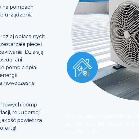
te na pompach
ne urządzenia
rdziej opłacalnych
estarzałe piece i
ekiwania. Działają
sługi ani
ie pomp ciepła
nergii.
ia nowoczesne
gruntowych pomp
ji, rekuperacji i
Poznaj naszych partnerów
Ch
 jakość powietrza
europe
oraz
Astronaut Slot
, 
ofertą!
kasynie online.