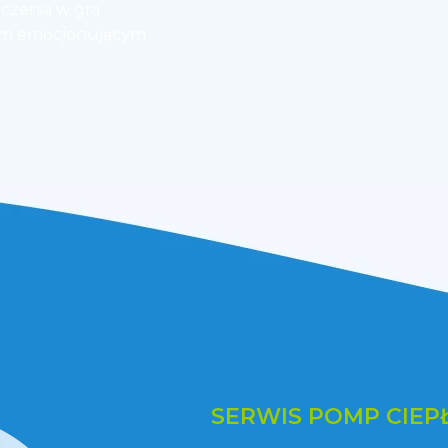
dczenia w
gra
woim emocjonującym
SERWIS POMP CIEP