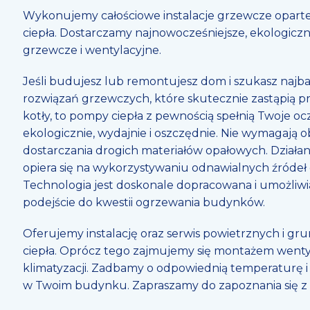
Wykonujemy całościowe instalacje grzewcze opar
ciepła. Dostarczamy najnowocześniejsze, ekologicz
grzewcze i wentylacyjne.
Jeśli budujesz lub remontujesz dom i szukasz najba
rozwiązań grzewczych, które skutecznie zastąpią prz
kotły, to pompy ciepła z pewnością spełnią Twoje ocz
ekologicznie, wydajnie i oszczędnie. Nie wymagają ob
dostarczania drogich materiałów opałowych. Działan
opiera się na wykorzystywaniu odnawialnych źródeł e
Technologia jest doskonale dopracowana i umożliw
podejście do kwestii ogrzewania budynków.
Oferujemy instalację oraz serwis powietrznych i 
ciepła. Oprócz tego zajmujemy się montażem wentylac
klimatyzacji. Zadbamy o odpowiednią temperaturę i
w Twoim budynku. Zapraszamy do zapoznania się z 