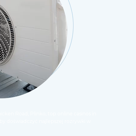
icken Road
,
Plinko
,
top online casinos in
aby doświadczyć najlepszej rozrywki w