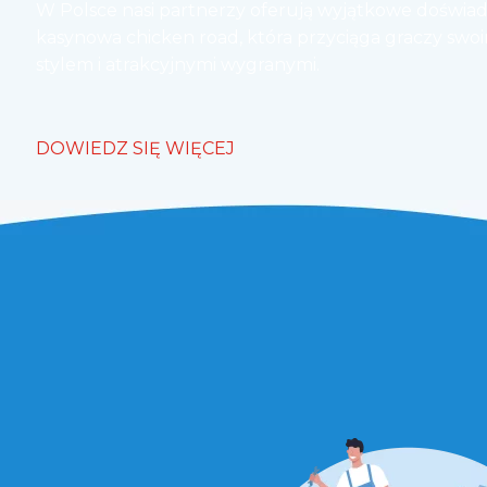
W Polsce nasi partnerzy oferują wyjątkowe doświa
kasynowa chicken road
, która przyciąga graczy s
stylem i atrakcyjnymi wygranymi.
DOWIEDZ SIĘ WIĘCEJ