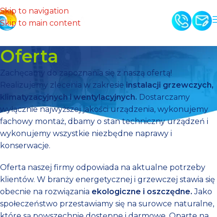
Skip to navigation
Skip to main content
Oferta
Zachęcamy do zapoznania się z naszą ofertą!
Realizujemy zlecenia w zakresie
instalacji
grzewczych
,
klimatyzacyjnych i wentylacyjnych.
Dostarczamy
wyłącznie najwyższej jakości urządzenia, wykonujemy
fachowy montaż, dbamy o stan techniczny urządzeń i
wykonujemy wszystkie niezbędne naprawy i
konserwacje.
Oferta naszej firmy odpowiada na aktualne potrzeby
klientów. W branży energetycznej i grzewczej stawia się
obecnie na rozwiązania
ekologiczne i oszczędne.
Jako
społeczeństwo przestawiamy się na surowce naturalne,
które są powszechnie dostępne i darmowe. Oparte na