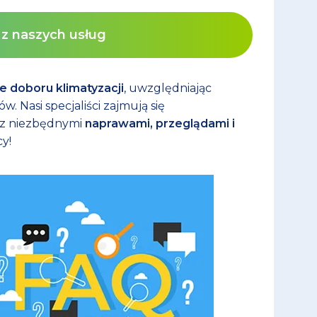
j z naszych usług
 doboru klimatyzacji
, uwzględniając
 Nasi specjaliści zajmują się
z niezbędnymi
naprawami, przeglądami i
y!