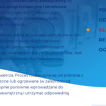
lu lat.
Dostarczamy klimatyzatory
od
e usługi instalacyjne i serwisowe.
PO
budynku oraz do oczekiwań jego
e systemów klimatyzacyjnych,
OD
 i integracją.
KL
mieszczeniu do potrzeb osób, które w nim
RE
owoczesnych budynkach, zarówno
ność do zapewnienia komfortowych
OG
ać również w starszym budownictwie. Jest
ch użyteczności dla mieszkańców,
BA
powietrza. Proces rozpoczyna się od pobrania z
dzone lub ogrzewane (w zależności od
stępnie ponownie wprowadzane do
wewnętrzną i utrzymać odpowiednią