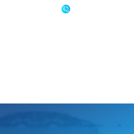
ontakt@smartinstal.com.pl
570 10 20 10
ERTA
DOTACJE
REALIZACJE
FAQ
KONTAKT