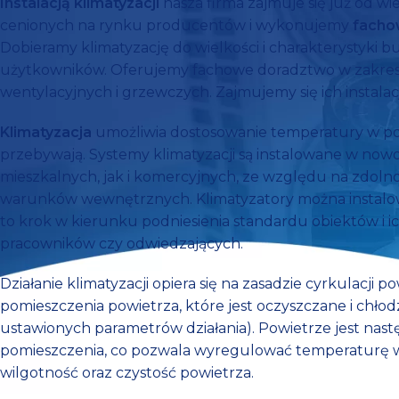
Instalacją klimatyzacji
nasza firma zajmuje się już od wie
cenionych na rynku producentów i wykonujemy
fachow
Dobieramy klimatyzację do wielkości i charakterystyki 
użytkowników. Oferujemy fachowe doradztwo w zakresi
wentylacyjnych i grzewczych. Zajmujemy się ich instalacją
Klimatyzacja
umożliwia dostosowanie temperatury w po
przebywają. Systemy klimatyzacji są instalowane w n
mieszkalnych, jak i komercyjnych, ze względu na zdol
warunków wewnętrznych. Klimatyzatory można instalow
to krok w kierunku podniesienia standardu obiektów i i
pracowników czy odwiedzających.
Działanie klimatyzacji opiera się na zasadzie cyrkulacji 
pomieszczenia powietrza, które jest oczyszczane i chło
ustawionych parametrów działania). Powietrze jest na
pomieszczenia, co pozwala wyregulować temperaturę 
wilgotność oraz czystość powietrza.