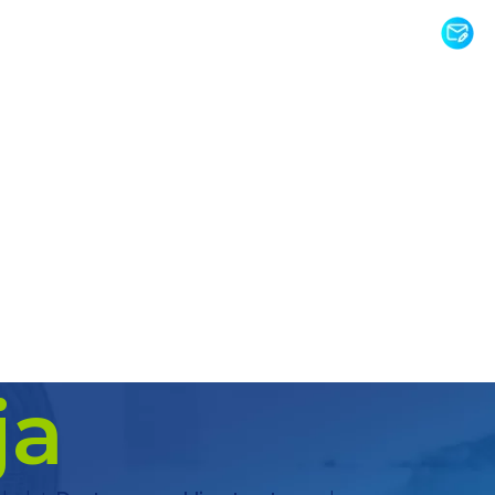
k
START
O FIRMIE
OF
ja