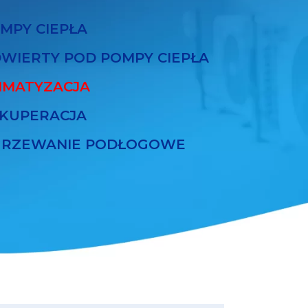
MPY CIEPŁA
WIERTY POD POMPY CIEPŁA
IMATYZACJA
KUPERACJA
RZEWANIE PODŁOGOWE
ZA WIEDZY
Program Czyste Powietrze –
najważniejsze zmiany od 20
lipca 2026 r.