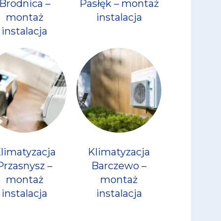
Brodnica –
Pasłęk – montaż
montaż
instalacja
instalacja
limatyzacja
Klimatyzacja
Przasnysz –
Barczewo –
montaż
montaż
instalacja
instalacja