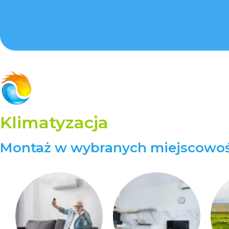
FAQ
– najczęściej zadawane
pytania na temat instalacji i
Klimatyzacja
użytkowania klimatyzacji
Montaż w wybranych miejscowoś