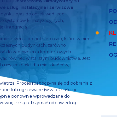
lu lat.
Dostarczamy klimatyzatory
od
e usługi instalacyjne i serwisowe.
PO
budynku oraz do oczekiwań jego
e systemów klimatyzacyjnych,
OD
 i integracją.
KL
mieszczeniu do potrzeb osób, które w nim
RE
owoczesnych budynkach, zarówno
ność do zapewnienia komfortowych
OG
ać również w starszym budownictwie. Jest
ch użyteczności dla mieszkańców,
BA
powietrza. Proces rozpoczyna się od pobrania z
dzone lub ogrzewane (w zależności od
stępnie ponownie wprowadzane do
wewnętrzną i utrzymać odpowiednią