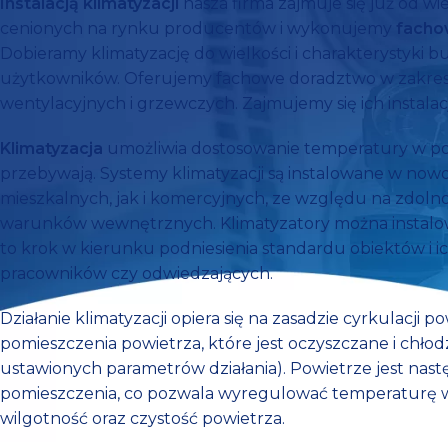
Instalacją klimatyzacji
nasza firma zajmuje się już od wie
cenionych na rynku producentów i wykonujemy
fachow
Dobieramy klimatyzację do wielkości i charakterystyki 
użytkowników. Oferujemy fachowe doradztwo w zakresi
wentylacyjnych i grzewczych. Zajmujemy się ich instalacją
Klimatyzacja
umożliwia dostosowanie temperatury w po
przebywają. Systemy klimatyzacji są instalowane w n
mieszkalnych, jak i komercyjnych, ze względu na zdol
warunków wewnętrznych. Klimatyzatory można instalow
to krok w kierunku podniesienia standardu obiektów i i
pracowników czy odwiedzających.
Działanie klimatyzacji opiera się na zasadzie cyrkulacji 
pomieszczenia powietrza, które jest oczyszczane i chło
ustawionych parametrów działania). Powietrze jest na
pomieszczenia, co pozwala wyregulować temperaturę 
wilgotność oraz czystość powietrza.