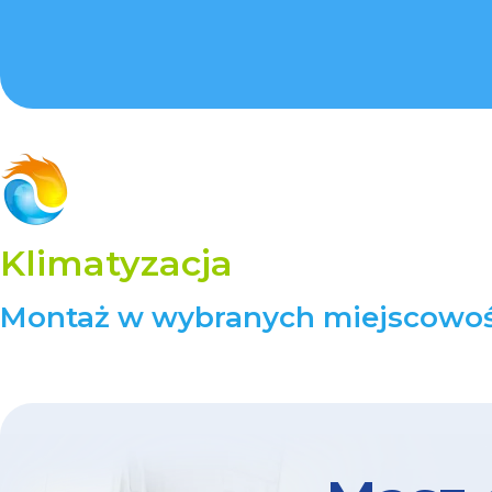
FAQ
– najczęściej zadawane
pytania na temat instalacji i
Klimatyzacja
użytkowania klimatyzacji
Montaż w wybranych miejscowoś