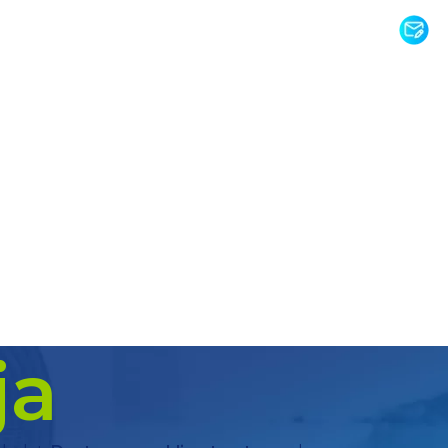
k
START
O FIRMIE
OF
ja