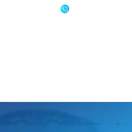
ontakt@smartinstal.com.pl
570 10 20 10
ERTA
DOTACJE
REALIZACJE
FAQ
KONTAKT