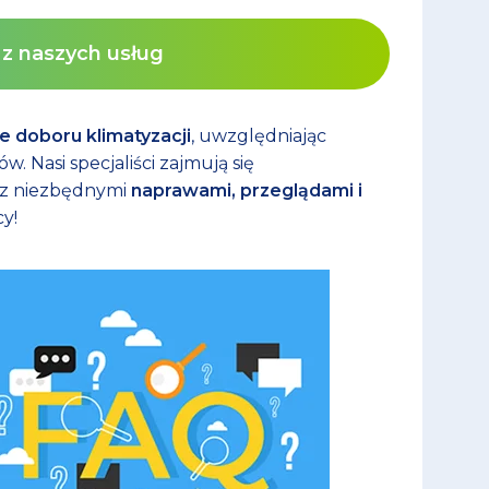
j z naszych usług
 doboru klimatyzacji
, uwzględniając
 Nasi specjaliści zajmują się
z niezbędnymi
naprawami, przeglądami i
y!