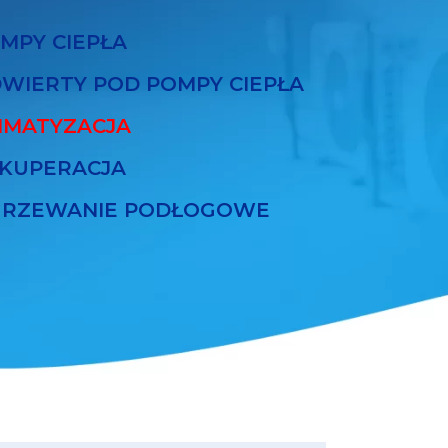
MPY CIEPŁA
WIERTY POD POMPY CIEPŁA
IMATYZACJA
KUPERACJA
RZEWANIE PODŁOGOWE
ZA WIEDZY
Klimatyzacja multisplit –
jedno urządzenie dla wielu
pomieszczeń w domu