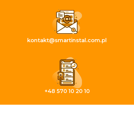
kontakt@smartinstal.com.pl
+48 570 10 20 10
Copyright © smartinstal.com.pl |
Zasięg działania