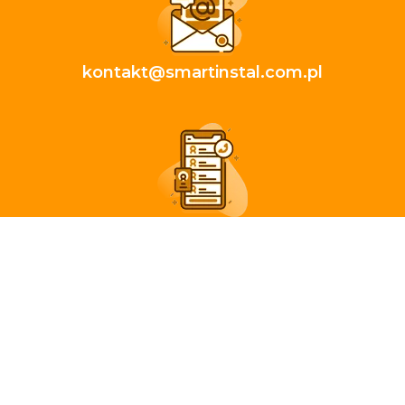
kontakt@smartinstal.com.pl
+48 570 10 20 10
Copyright © smartinstal.com.pl |
Zasięg działania
Projekt i realizacja:
mal.net.pl